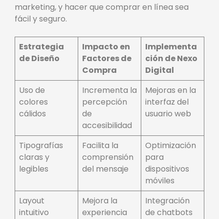
marketing, y hacer que comprar en línea sea
fácil y seguro.
Estrategia
Impacto en
Implementa
de Diseño
Factores de
ción de Nexo
Compra
Digital
Uso de
Incrementa la
Mejoras en la
colores
percepción
interfaz del
cálidos
de
usuario web
accesibilidad
Tipografías
Facilita la
Optimización
claras y
comprensión
para
legibles
del mensaje
dispositivos
móviles
Layout
Mejora la
Integración
intuitivo
experiencia
de chatbots